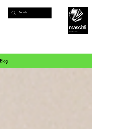
linea_due
Blog